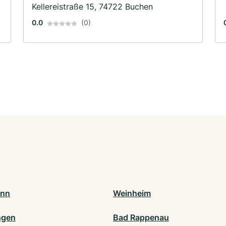
Kellereistraße 15, 74722 Buchen
0.0
(0)
onn
Weinheim
ngen
Bad Rappenau