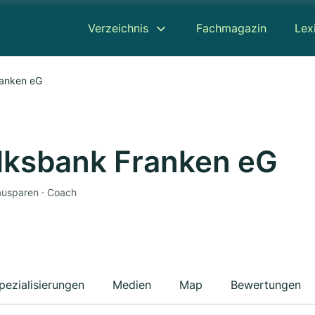
Verzeichnis
Fachmagazin
Lex
ranken eG
lksbank Franken eG
Bausparen · Coach
pezialisierungen
Medien
Map
Bewertungen