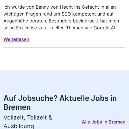
Ich wurde von Benny von Hecht ins Gefecht in allen
wichtigen Fragen rund um SEO kompetent und auf
Augenhöhe beraten. Besonders beeindruckt hat mich
seine Expertise zu aktuellen Themen wie Google AI
Overviews und Ranking in LLMs – beides Bereiche, die
Weiterlesen
stark an Bedeutung gewinnen. Die empfohlenen
Maßnahmen waren nicht nur klar verständlich und
strategisch durchdacht, sondern auch direkt umsetzbar.
Auf Jobsuche? Aktuelle Jobs in
Bremen
Vollzeit, Teilzeit &
Alle Jobs in Bremen
Ausbildung