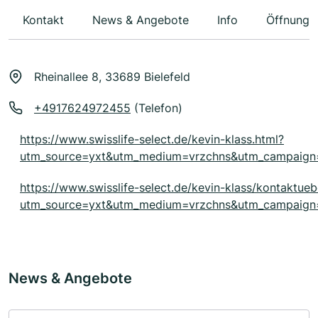
Kontakt
News & Angebote
Info
Öffnungs
Rheinallee 8, 33689 Bielefeld
+4917624972455
(Telefon)
https://www.swisslife-select.de/kevin-klass.html?
utm_source=yxt&utm_medium=vrzchns&utm_campaig
https://www.swisslife-select.de/kevin-klass/kontaktueb
utm_source=yxt&utm_medium=vrzchns&utm_campaig
News & Angebote