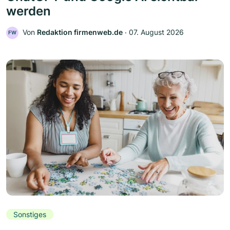
werden
Von
Redaktion firmenweb.de
‧
07. August 2026
FW
Sonstiges