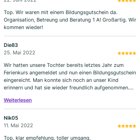
Top. Wir waren mit einem Bildungsgutschein da.
Organisation, Betreung und Beratung 1 A! Großartig. Wir
kommen wieder!
Die83
25. Mai 2022
Wir hatten unsere Tochter bereits letztes Jahr zum
Ferienkurs angemeldet und nun einen Bildungsgutschein
eingereicht. Man konnte sich noch an unser Kind
erinnern und hat sie wieder freundlich aufgenommen.
Die Damen im Büro sind auf zack und die
Weiterlesen
Nachhilfelehrer sehr nett und kompetent.
Nik05
11. Mai 2022
Top. klar empfehlung. toller umgang.