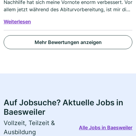
Nachhilfe hat sich meine Vornote enorm verbessert. Vor
allem jetzt während des Abiturvorbereitung, ist mir dies
sehr wichtig. Herr Post ist super und Frau Theißen ist
Weiterlesen
sehr nett. Bei ihr bekomme ich immer alle Stunden
verlegt, weil ich auch noch Fahrschule habe.
Mehr Bewertungen anzeigen
Auf Jobsuche? Aktuelle Jobs in
Baesweiler
Vollzeit, Teilzeit &
Alle Jobs in Baesweiler
Ausbildung