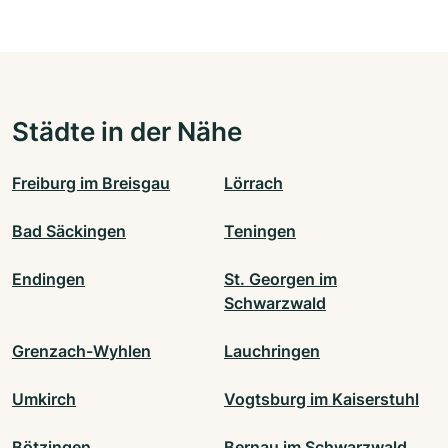
Städte in der Nähe
Freiburg im Breisgau
Lörrach
Bad Säckingen
Teningen
Endingen
St. Georgen im
Schwarzwald
Grenzach-Wyhlen
Lauchringen
Umkirch
Vogtsburg im Kaiserstuhl
Bötzingen
Bernau im Schwarzwald