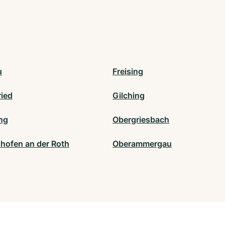
u
Freising
ried
Gilching
ng
Obergriesbach
nhofen an der Roth
Oberammergau