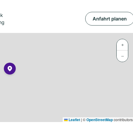
nk
Anfahrt planen
ng
+
−
Leaflet
|
©
OpenStreetMap
contributors