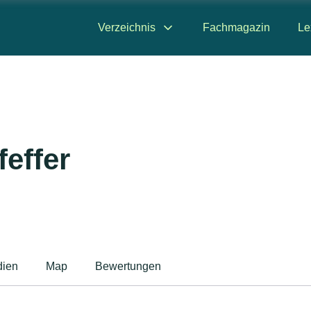
Verzeichnis
Fachmagazin
Le
effer
ien
Map
Bewertungen