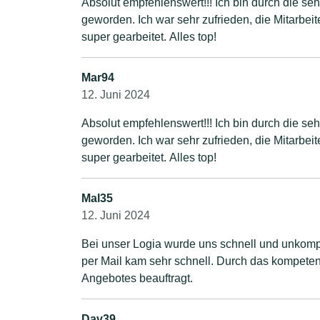
Absolut empfehlenswert!!! Ich bin durch die sehr gute Homepage auf dieses Unternehmen aufmerksam
geworden. Ich war sehr zufrieden, die Mitarbeiter waren sehr sachkundig, freundlich, pünktlich und haben
super gearbeitet. Alles top!
Mar94
12. Juni 2024
Absolut empfehlenswert!!! Ich bin durch die sehr gute Homepage auf dieses Unternehmen aufmerksam
geworden. Ich war sehr zufrieden, die Mitarbeiter waren sehr sachkundig, freundlich, pünktlich und haben
super gearbeitet. Alles top!
Mal35
12. Juni 2024
Bei unser Logia wurde uns schnell und unkompli
per Mail kam sehr schnell. Durch das kompetent
Angebotes beauftragt.
Dav39